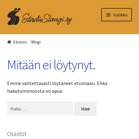
Siirry
Siirry
Valikko
navigointiin
sisältöön
Kassa
Etusivu
Blogi
Ostoskori
Mitään ei löytynyt.
Emme valitettavasti löytäneet etsimääsi. Ehkä
hakutoiminnosta on apua.
Haku:
Osastot