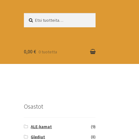
Etsi:
Haku
0,00 €
0 tuotetta
Osastot
ALE-kamat
(9)
Gledjut
(8)