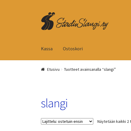
Siirry
Siirry
navigointiin
sisältöön
Kassa
Ostoskori
Etusivu
Tuotteet avainsanalla “slangi”
slangi
Näytetään kaikki 2 