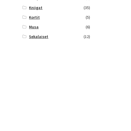
Kniigat
(35)
Kortit
(5)
Musa
(6)
Sekalaiset
(12)