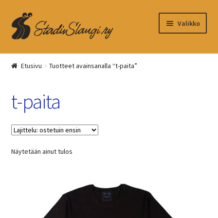
Siirry
Siirry
Valikko
navigointiin
sisältöön
Kassa
Etusivu
Tuotteet avainsanalla “t-paita”
Ostoskori
t-paita
Näytetään ainut tulos