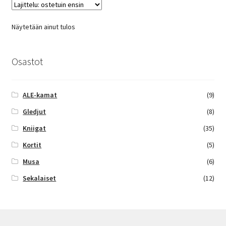
Näytetään ainut tulos
Osastot
ALE-kamat
(9)
Gledjut
(8)
Kniigat
(35)
Kortit
(5)
Musa
(6)
Sekalaiset
(12)