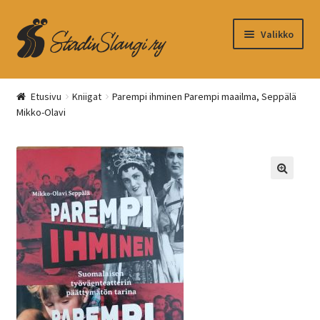
Siirry
Siirry
Valikko
navigointiin
sisältöön
Kassa
Etusivu
Kniigat
Parempi ihminen Parempi maailma, Seppälä
Mikko-Olavi
Ostoskori