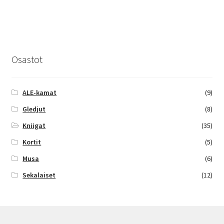
Osastot
ALE-kamat
(9)
Gledjut
(8)
Kniigat
(35)
Kortit
(5)
Musa
(6)
Sekalaiset
(12)